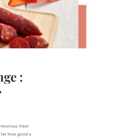
ge :
r
rnivorous treat.
atter how good a