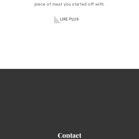
piece of meat you started off with.
LIRE PLUS
Contact