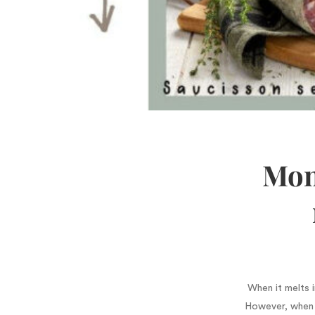
Mon
When it melts i
However, when i