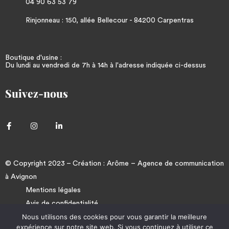
04 90 63 53 79
Rinjonneau : 150, allée Bellecour - 84200 Carpentras
Boutique d'usine :
Du lundi au vendredi de 7h à 14h à l'adresse indiquée ci-dessus
Suivez-nous
© Copyright 2023 – Création :
Arôme
–
Agence de communication
à Avignon
Mentions légales
Avis de confidentialité
Nous utilisons des cookies pour vous garantir la meilleure
CGV
expérience sur notre site web. Si vous continuez à utiliser ce