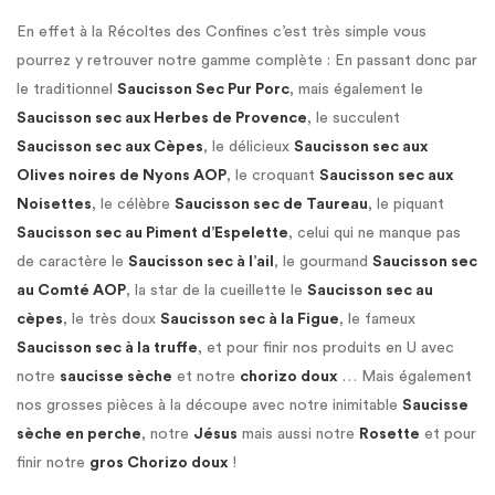
En effet à la Récoltes des Confines c’est très simple vous
pourrez y retrouver notre gamme complète : En passant donc par
le traditionnel
Saucisson Sec Pur Porc
, mais également le
Saucisson sec aux Herbes de Provence
, le succulent
Saucisson sec aux Cèpes
, le délicieux
Saucisson sec aux
Olives noires de Nyons AOP
, le croquant
Saucisson sec aux
Noisettes
, le célèbre
Saucisson sec de Taureau
, le piquant
Saucisson sec au Piment d’Espelette
, celui qui ne manque pas
de caractère le
Saucisson sec à l’ail
, le gourmand
Saucisson sec
au Comté AOP
, la star de la cueillette le
Saucisson sec au
cèpes
, le très doux
Saucisson sec à la Figue
, le fameux
Saucisson sec à la truffe
, et pour finir nos produits en U avec
notre
saucisse sèche
et notre
chorizo doux
… Mais également
nos grosses pièces à la découpe avec notre inimitable
Saucisse
sèche en perche
, notre
Jésus
mais aussi notre
Rosette
et pour
finir notre
gros Chorizo doux
!